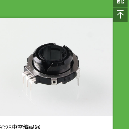

EC25中空编码器
E