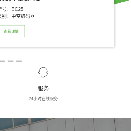
型号：EC25
型
类别：
中空编码器
类
查看详情
服务
24小时在线服务